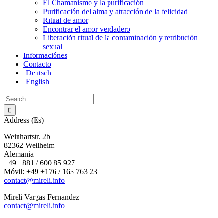
El Chamanismo y la purificación
Purificación del alma y atracción de la felicidad
Ritual de amor
Encontrar el amor verdadero
Liberación ritual de la contaminación y retribución
sexual
Informaciónes
Contacto
Deutsch
English
Search
for:
Address (Es)
Weinhartstr. 2b
82362 Weilheim
Alemania
+49 +881 / 600 85 927
Móvil: +49 +176 / 163 763 23
contact@mireli.info
Mireli Vargas Fernandez
contact@mireli.info