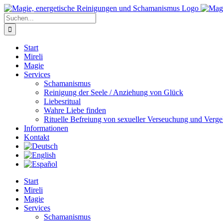
Zum
Inhalt
Suche
springen
nach:
Start
Mireli
Magie
Services
Schamanismus
Reinigung der Seele / Anziehung von Glück
Liebesritual
Wahre Liebe finden
Rituelle Befreiung von sexueller Verseuchung und Verge
Informationen
Kontakt
Start
Mireli
Magie
Services
Schamanismus