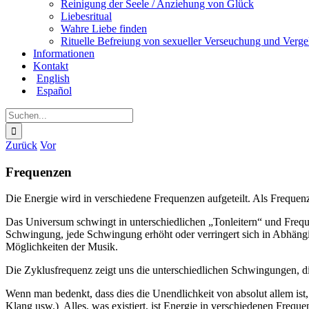
Reinigung der Seele / Anziehung von Glück
Liebesritual
Wahre Liebe finden
Rituelle Befreiung von sexueller Verseuchung und Verge
Informationen
Kontakt
English
Español
Suche
nach:
Zurück
Vor
Frequenzen
Die Energie wird in verschiedene Frequenzen aufgeteilt. Als Frequen
Das Universum schwingt in unterschiedlichen „Tonleitern“ und Frequ
Schwingung, jede Schwingung erhöht oder verringert sich in Abhängi
Möglichkeiten der Musik.
Die Zyklusfrequenz zeigt uns die unterschiedlichen Schwingungen, die
Wenn man bedenkt, dass dies die Unendlichkeit von absolut allem ist
Klang usw.) Alles, was existiert, ist Energie in verschiedenen Freq